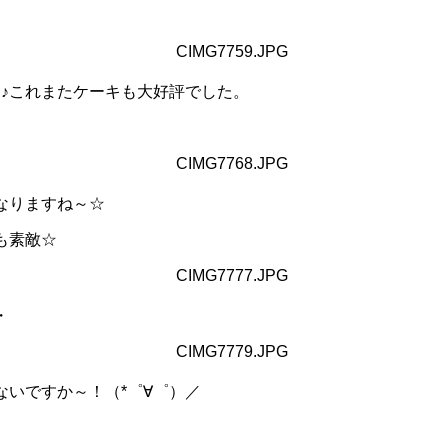
～♪これまたケーキも大好評でした。
なりますね～☆
も素敵☆
・
いですか～！（*゜∀゜）／