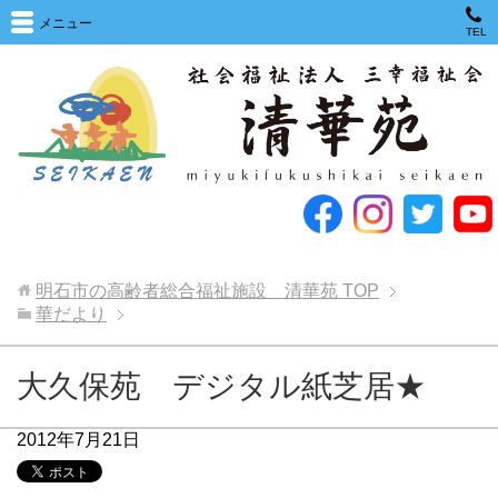
メニュー
TEL
明石市の高齢者総合福祉施設 清華苑
TOP
華だより
大久保苑 デジタル紙芝居★
2012年7月21日