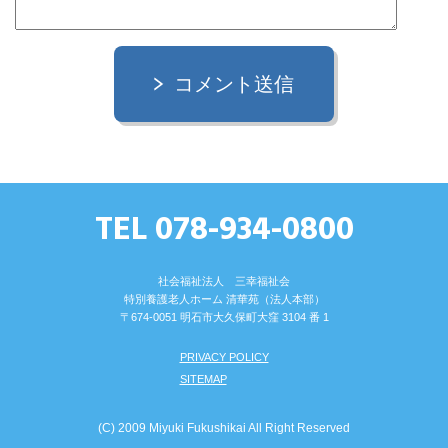
コメント送信
TEL 078-934-0800
社会福祉法人 三幸福祉会
特別養護⽼⼈ホーム 清華苑（法⼈本部）
〒674-0051 明⽯市⼤久保町⼤窪 3104 番 1
PRIVACY POLICY
SITEMAP
(C) 2009 Miyuki Fukushikai All Right Reserved