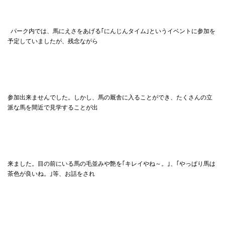
パーク内では、馬にえさをあげる｢にんじんタイム｣というイベントに参加を
予定していましたが、残念ながら
参加出来ませんでした。しかし、馬の厩舎に入ることができ、たくさんの立
派な馬を間近で見学することが出
来ました。目の前にいる馬の毛並みや艶を｢キレイやね～。｣、｢やっぱり馬は
茶色が良いね。｣等、お話をされ