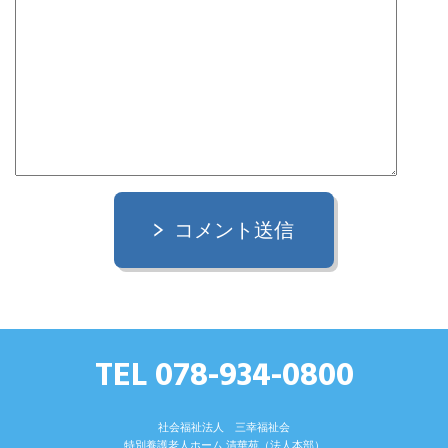
コメント送信
TEL 078-934-0800
社会福祉法人 三幸福祉会
特別養護⽼⼈ホーム 清華苑（法⼈本部）