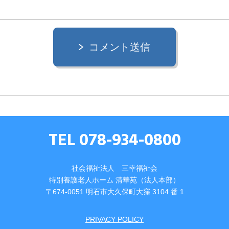
コメント送信
TEL 078-934-0800
社会福祉法人 三幸福祉会
特別養護⽼⼈ホーム 清華苑（法⼈本部）
〒674-0051 明⽯市⼤久保町⼤窪 3104 番 1
PRIVACY POLICY