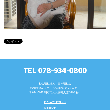
TEL 078-934-0800
社会福祉法人 三幸福祉会
特別養護⽼⼈ホーム 清華苑（法⼈本部）
〒674-0051 明⽯市⼤久保町⼤窪 3104 番 1
PRIVACY POLICY
SITEMAP