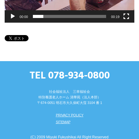
00:00
00:19
TEL 078-934-0800
社会福祉法人 三幸福祉会
特別養護⽼⼈ホーム 清華苑（法⼈本部）
〒674-0051 明⽯市⼤久保町⼤窪 3104 番 1
PRIVACY POLICY
SITEMAP
(C) 2009 Miyuki Fukushikai All Right Reserved