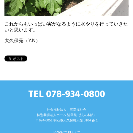
これからもいっぱい実がなるように水やりを行っていきた
いと思います。
大久保苑（Y.N）
TEL 078-934-0800
社会福祉法人 三幸福祉会
特別養護⽼⼈ホーム 清華苑（法⼈本部）
〒674-0051 明⽯市⼤久保町⼤窪 3104 番 1
PRIVACY POLICY