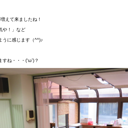
が増えて来ましたね！
気や！」など
うに感じます（^^)♪
ね・・・(‘ω’)？