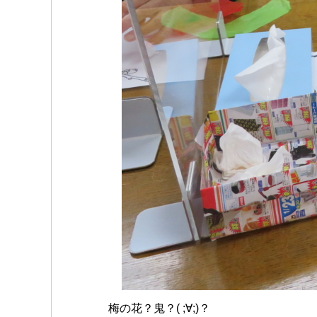
梅の花？鬼？( ;∀;)？