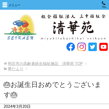
メニュー
TEL
明石市の高齢者総合福祉施設 清華苑
TOP
華だより
🎂お誕生日おめでとうございま
す🎂
2024年3月20日