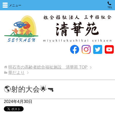
メニュー
TEL
明石市の高齢者総合福祉施設 清華苑
TOP
華だより
🌎射的大会🌟🔫
2024年4月30日