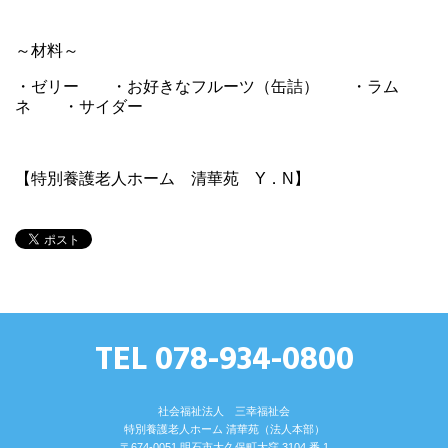
～材料～
・ゼリー ・お好きなフルーツ（缶詰） ・ラム
ネ ・サイダー
【特別養護老人ホーム 清華苑 Y．N】
TEL 078-934-0800
社会福祉法人 三幸福祉会
特別養護⽼⼈ホーム 清華苑（法⼈本部）
〒674-0051 明⽯市⼤久保町⼤窪 3104 番 1