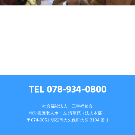
TEL 078-934-0800
社会福祉法人 三幸福祉会
特別養護⽼⼈ホーム 清華苑（法⼈本部）
〒674-0051 明⽯市⼤久保町⼤窪 3104 番 1