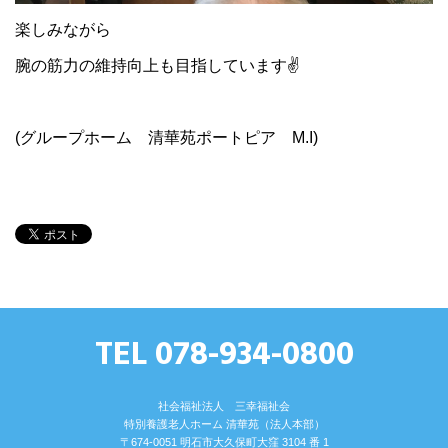
楽しみながら
腕の筋力の維持向上も目指しています✌
(グループホーム 清華苑ポートピア M.I)
TEL 078-934-0800
社会福祉法人 三幸福祉会
特別養護⽼⼈ホーム 清華苑（法⼈本部）
〒674-0051 明⽯市⼤久保町⼤窪 3104 番 1