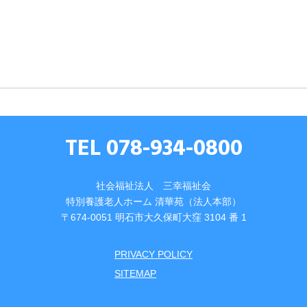
TEL 078-934-0800
社会福祉法人 三幸福祉会
特別養護⽼⼈ホーム 清華苑（法⼈本部）
〒674-0051 明⽯市⼤久保町⼤窪 3104 番 1
PRIVACY POLICY
SITEMAP