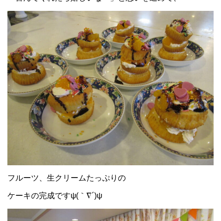
フルーツ、生クリームたっぷりの
ケーキの完成ですψ(｀∇´)ψ