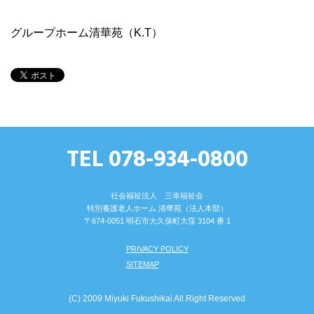
グループホーム清華苑（K.T）
TEL 078-934-0800
社会福祉法人 三幸福祉会
特別養護⽼⼈ホーム 清華苑（法⼈本部）
〒674-0051 明⽯市⼤久保町⼤窪 3104 番 1
PRIVACY POLICY
SITEMAP
(C) 2009 Miyuki Fukushikai All Right Reserved