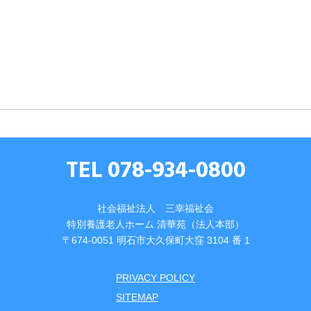
TEL 078-934-0800
社会福祉法人 三幸福祉会
特別養護⽼⼈ホーム 清華苑（法⼈本部）
〒674-0051 明⽯市⼤久保町⼤窪 3104 番 1
PRIVACY POLICY
SITEMAP