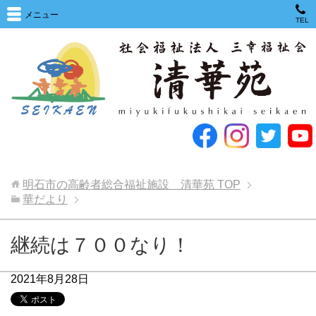
メニュー
TEL
明石市の高齢者総合福祉施設 清華苑
TOP
華だより
継続は７００なり！
2021年8月28日