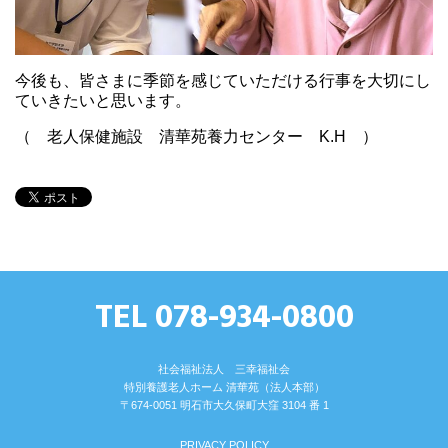
今後も、皆さまに季節を感じていただける行事を大切にし
ていきたいと思います。
（ 老人保健施設 清華苑養力センター K.H ）
TEL 078-934-0800
社会福祉法人 三幸福祉会
特別養護⽼⼈ホーム 清華苑（法⼈本部）
〒674-0051 明⽯市⼤久保町⼤窪 3104 番 1
PRIVACY POLICY