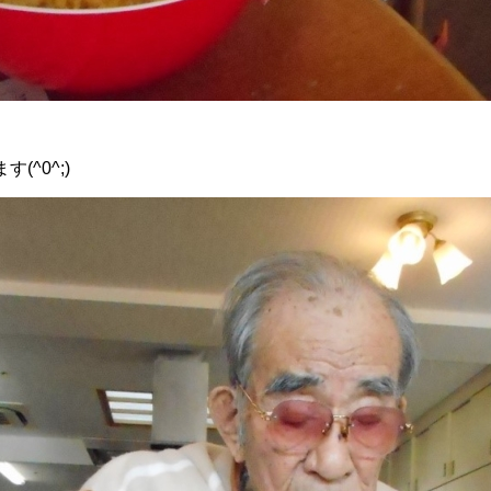
^0^;)