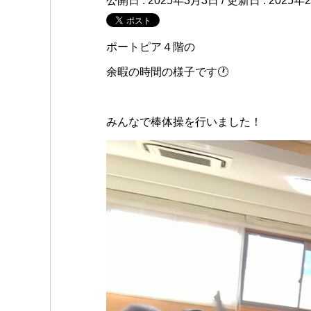
公開日 :
2025年3月3日
/ 更新日 :
2025年
ポートピア４階の
余暇の時間の様子です🕐
みんなで棒体操を行いました！