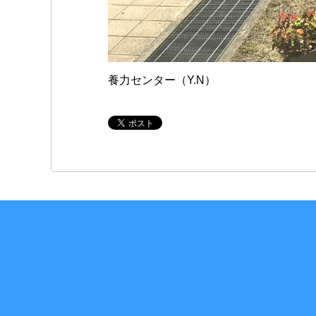
養力センター（Y.N）