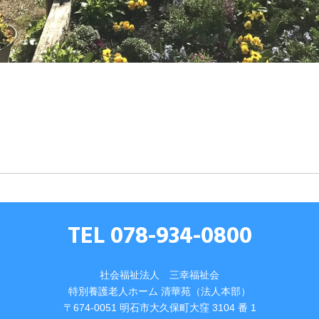
TEL 078-934-0800
社会福祉法人 三幸福祉会
特別養護⽼⼈ホーム 清華苑（法⼈本部）
〒674-0051 明⽯市⼤久保町⼤窪 3104 番 1