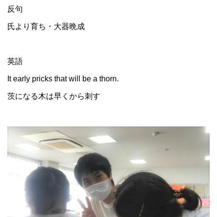
反句
氏より育ち・大器晩成
英語
It early pricks that will be a thorn.
茨になる木は早くから刺す