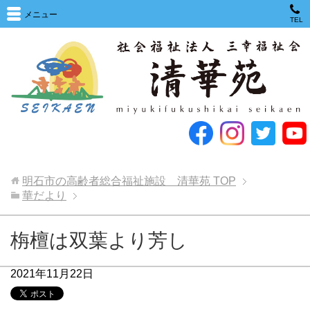
メニュー
TEL
明石市の高齢者総合福祉施設 清華苑
TOP
華だより
栴檀は双葉より芳し
2021年11月22日