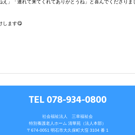
ねえ」「連れて来てくれてありがとうね」と喜んでくださりまし
します😋
TEL 078-934-0800
社会福祉法人 三幸福祉会
特別養護⽼⼈ホーム 清華苑（法⼈本部）
〒674-0051 明⽯市⼤久保町⼤窪 3104 番 1