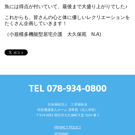
魚には得点が付いていて、最後まで大盛り上がりでした♪
これからも、皆さんの心と体に優しいレクリエーションを
たくさん企画していきます！
（小規模多機能型居宅介護 大久保苑 N.A)
TEL 078-934-0800
社会福祉法人 三幸福祉会
特別養護⽼⼈ホーム 清華苑（法⼈本部）
〒674-0051 明⽯市⼤久保町⼤窪 3104 番 1
PRIVACY POLICY
SITEMAP