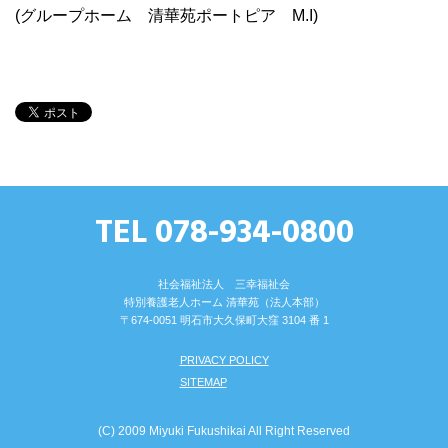
(グループホーム 清華苑ポートピア M.I)
TEL 078-934-0800
社会福祉法人 三幸福祉会
特別養護⽼⼈ホーム 清華苑（法⼈本部）
〒674-0051 明⽯市⼤久保町⼤窪 3104 番 1
PRIVACY POLICY
SITEMAP
(C) 2009 Miyuki Fukushikai All Right Reserved