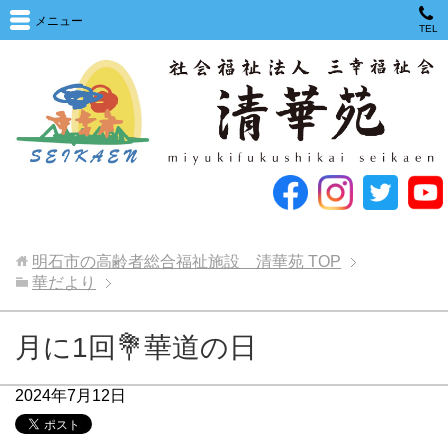
メニュー
TEL
明石市の高齢者総合福祉施設 清華苑
TOP
華だより
月に1回💐華道の日
2024年7月12日