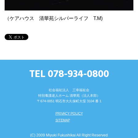
（ケアハウス 清華苑シルバーライフ T.M)
TEL 078-934-0800
社会福祉法人 三幸福祉会
特別養護⽼⼈ホーム 清華苑（法⼈本部）
〒674-0051 明⽯市⼤久保町⼤窪 3104 番 1
PRIVACY POLICY
SITEMAP
(C) 2009 Miyuki Fukushikai All Right Reserved