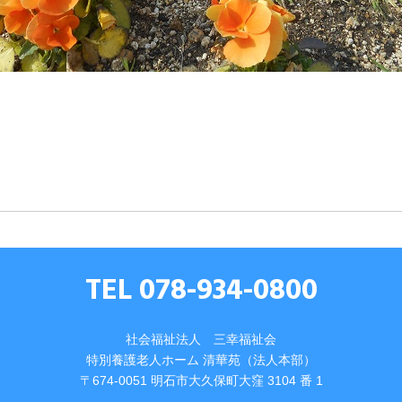
TEL 078-934-0800
社会福祉法人 三幸福祉会
特別養護⽼⼈ホーム 清華苑（法⼈本部）
〒674-0051 明⽯市⼤久保町⼤窪 3104 番 1