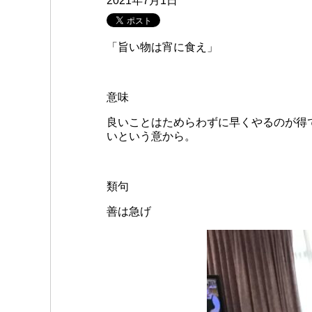
2021年7月1日
「旨い物は宵に食え」
意味
良いことはためらわずに早くやるのが得
いという意から。
類句
善は急げ