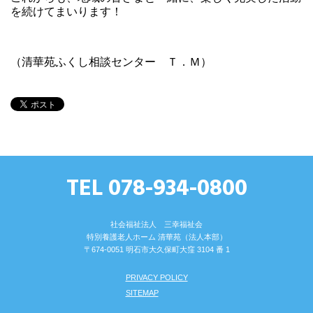
を続けてまいります！
（清華苑ふくし相談センター Ｔ．Ｍ）
TEL 078-934-0800
社会福祉法人 三幸福祉会
特別養護⽼⼈ホーム 清華苑（法⼈本部）
〒674-0051 明⽯市⼤久保町⼤窪 3104 番 1
PRIVACY POLICY
SITEMAP