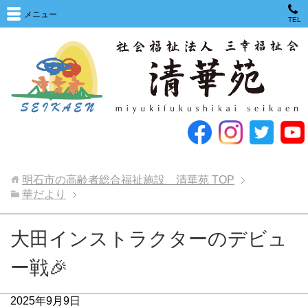
メニュー
TEL
明石市の高齢者総合福祉施設 清華苑
TOP
華だより
大田インストラクターのデビュ
ー戦🎉
2025年9月9日