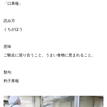
「口果報」
読み方
くちがほう
意味
ご馳走に巡り合うこと。うまい食物に恵まれること。
類句
杓子果報