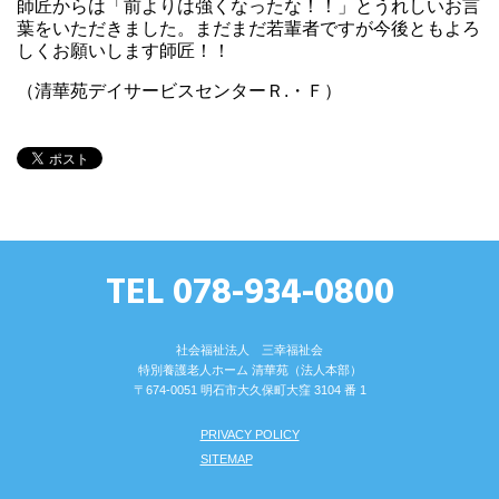
師匠からは「前よりは強くなったな！！」とうれしいお言
葉をいただきました。まだまだ若輩者ですが今後ともよろ
しくお願いします師匠！！
（清華苑デイサービスセンターＲ.・Ｆ）
TEL 078-934-0800
社会福祉法人 三幸福祉会
特別養護⽼⼈ホーム 清華苑（法⼈本部）
〒674-0051 明⽯市⼤久保町⼤窪 3104 番 1
PRIVACY POLICY
SITEMAP