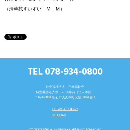
（清華苑すいすい Ｍ．Ｍ）
TEL 078-934-0800
社会福祉法人 三幸福祉会
特別養護⽼⼈ホーム 清華苑（法⼈本部）
〒674-0051 明⽯市⼤久保町⼤窪 3104 番 1
PRIVACY POLICY
SITEMAP
(C) 2009 Miyuki Fukushikai All Right Reserved