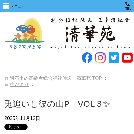
メニュー
TEL
明石市の高齢者総合福祉施設 清華苑
TOP
華だより
兎追いし彼の山P VOL３✨
2025年11月12日