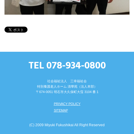
TEL 078-934-0800
社会福祉法人 三幸福祉会
特別養護⽼⼈ホーム 清華苑（法⼈本部）
〒674-0051 明⽯市⼤久保町⼤窪 3104 番 1
PRIVACY POLICY
SITEMAP
(C) 2009 Miyuki Fukushikai All Right Reserved