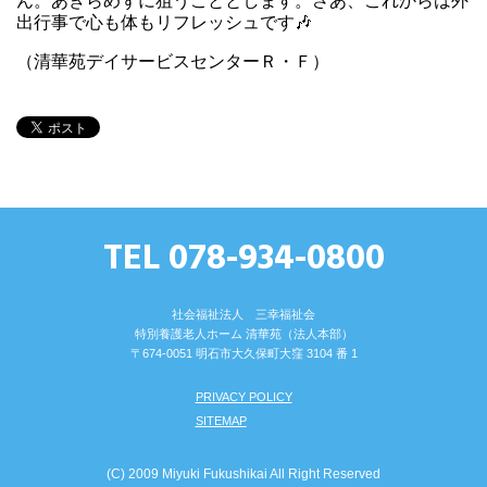
ん。あきらめずに狙うこととします。さあ、これからは外
出行事で心も体もリフレッシュです🎶
（清華苑デイサービスセンターＲ・Ｆ）
TEL 078-934-0800
社会福祉法人 三幸福祉会
特別養護⽼⼈ホーム 清華苑（法⼈本部）
〒674-0051 明⽯市⼤久保町⼤窪 3104 番 1
PRIVACY POLICY
SITEMAP
(C) 2009 Miyuki Fukushikai All Right Reserved