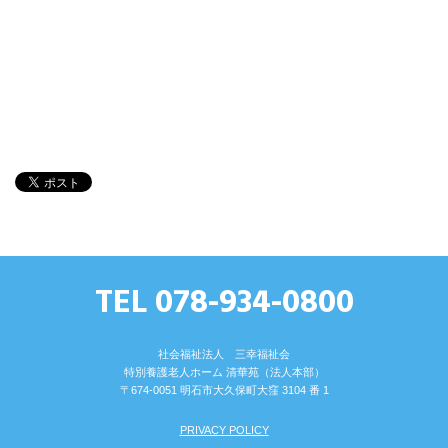
TEL 078-934-0800
社会福祉法人 三幸福祉会
特別養護⽼⼈ホーム 清華苑（法⼈本部）
〒674-0051 明⽯市⼤久保町⼤窪 3104 番 1
PRIVACY POLICY