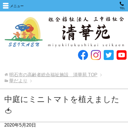
メニュー
TEL
明石市の高齢者総合福祉施設 清華苑
TOP
華だより
中庭にミニトマトを植えました
🍅
2020年5月20日