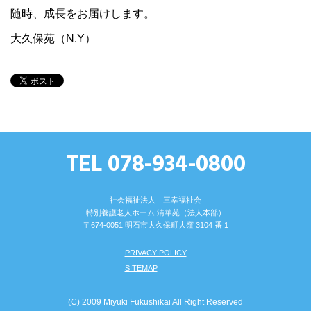
随時、成長をお届けします。
大久保苑（N.Y）
TEL 078-934-0800
社会福祉法人 三幸福祉会
特別養護⽼⼈ホーム 清華苑（法⼈本部）
〒674-0051 明⽯市⼤久保町⼤窪 3104 番 1
PRIVACY POLICY
SITEMAP
(C) 2009 Miyuki Fukushikai All Right Reserved