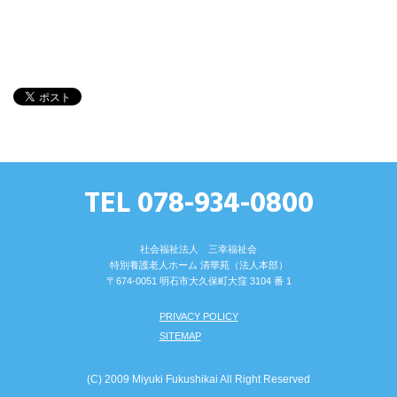
TEL 078-934-0800
社会福祉法人 三幸福祉会
特別養護⽼⼈ホーム 清華苑（法⼈本部）
〒674-0051 明⽯市⼤久保町⼤窪 3104 番 1
PRIVACY POLICY
SITEMAP
(C) 2009 Miyuki Fukushikai All Right Reserved