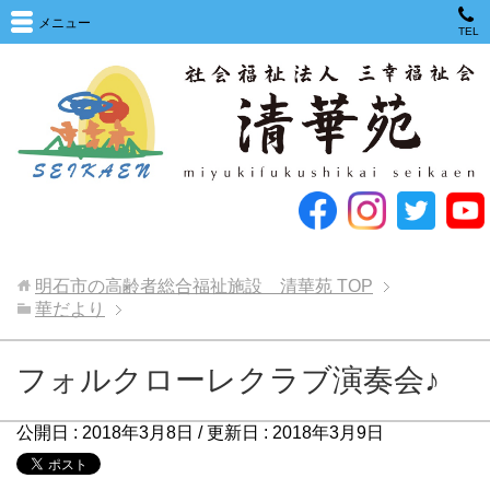
メニュー
TEL
明石市の高齢者総合福祉施設 清華苑
TOP
華だより
フォルクローレクラブ演奏会♪
公開日 :
2018年3月8日
/ 更新日 :
2018年3月9日