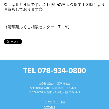
次回は９月４日です。ふれあいの里大久保で１３時半より
お待ちしております😊
（清華苑ふくし相談センター T．M）
TEL 078-934-0800
社会福祉法人 三幸福祉会
特別養護⽼⼈ホーム 清華苑（法⼈本部）
〒674-0051 明⽯市⼤久保町⼤窪 3104 番 1
PRIVACY POLICY
SITEMAP