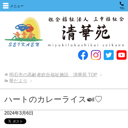
メニュー
TEL
明石市の高齢者総合福祉施設 清華苑
TOP
華だより
ハートのカレーライス🍛♡
2024年3月6日