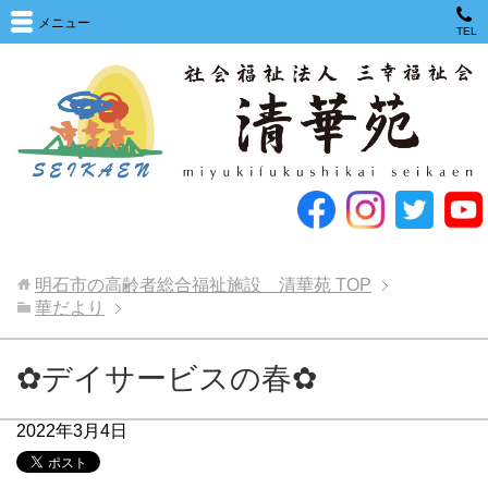
メニュー
TEL
明石市の高齢者総合福祉施設 清華苑
TOP
華だより
✿デイサービスの春✿
2022年3月4日