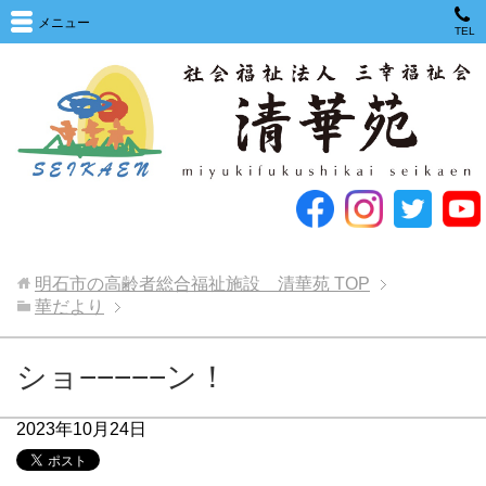
メニュー
TEL
明石市の高齢者総合福祉施設 清華苑
TOP
華だより
ショ−−−−−ン！
2023年10月24日