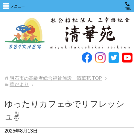
メニュー
TEL
明石市の高齢者総合福祉施設 清華苑
TOP
華だより
ゆったりカフェ☕でリフレッシ
ュ✌
2025年8月13日