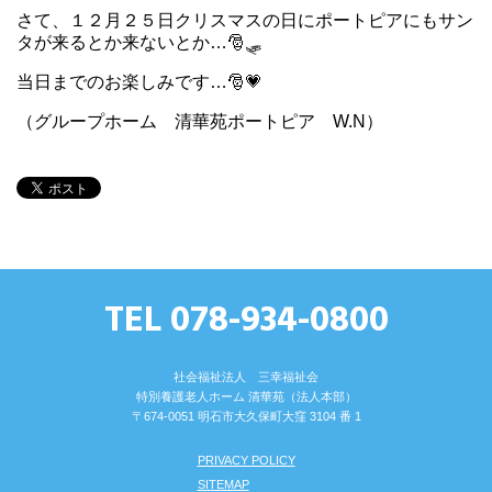
さて、１２月２５日クリスマスの日にポートピアにもサン
タが来るとか来ないとか…🎅🛷
当日までのお楽しみです…🎅💗
（グループホーム 清華苑ポートピア W.N）
TEL 078-934-0800
社会福祉法人 三幸福祉会
特別養護⽼⼈ホーム 清華苑（法⼈本部）
〒674-0051 明⽯市⼤久保町⼤窪 3104 番 1
PRIVACY POLICY
SITEMAP