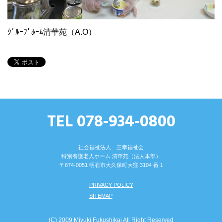
ｸﾞﾙｰﾌﾟﾎｰﾑ清華苑（A.O）
TEL 078-934-0800
社会福祉法人 三幸福祉会
特別養護⽼⼈ホーム 清華苑（法⼈本部）
〒674-0051 明⽯市⼤久保町⼤窪 3104 番 1
PRIVACY POLICY
SITEMAP
(C) 2009 Miyuki Fukushikai All Right Reserved