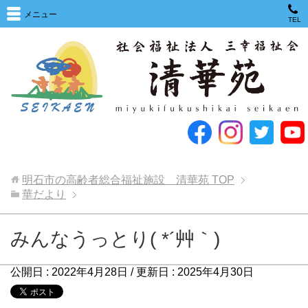
メニュー
TEL
明石市の高齢者総合福祉施設 清華苑
TOP
華だより
みんなうっとり( *´艸｀)
公開日 :
2022年4月28日
/ 更新日 :
2025年4月30日