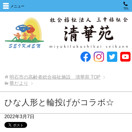
メニュー
TEL
明石市の高齢者総合福祉施設 清華苑
TOP
華だより
ひな人形と輪投げがコラボ☆
2022年3月7日