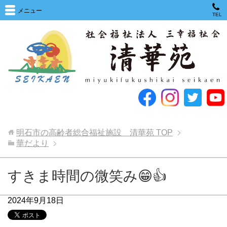
メニュー
TEL
明石市の高齢者総合福祉施設 清華苑
TOP
華だより
すきま時間の微笑み😁👍
2024年9月18日