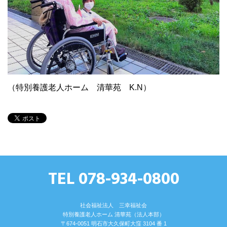
（特別養護老人ホーム 清華苑 K.N）
TEL 078-934-0800
社会福祉法人 三幸福祉会
特別養護⽼⼈ホーム 清華苑（法⼈本部）
〒674-0051 明⽯市⼤久保町⼤窪 3104 番 1