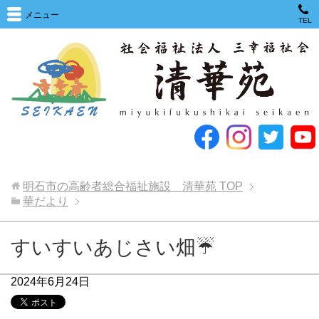
メニュー
TEL
明石市の高齢者総合福祉施設 清華苑
TOP
華だより
すいすいあじさい畑☔
2024年6月24日