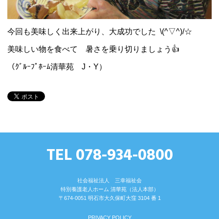
今回も美味しく出来上がり、大成功でした \(^▽^)/☆
美味しい物を食べて 暑さを乗り切りましょう👍
（ｸﾞﾙｰﾌﾟﾎｰﾑ清華苑 J・Y）
TEL 078-934-0800
社会福祉法人 三幸福祉会
特別養護⽼⼈ホーム 清華苑（法⼈本部）
〒674-0051 明⽯市⼤久保町⼤窪 3104 番 1
PRIVACY POLICY