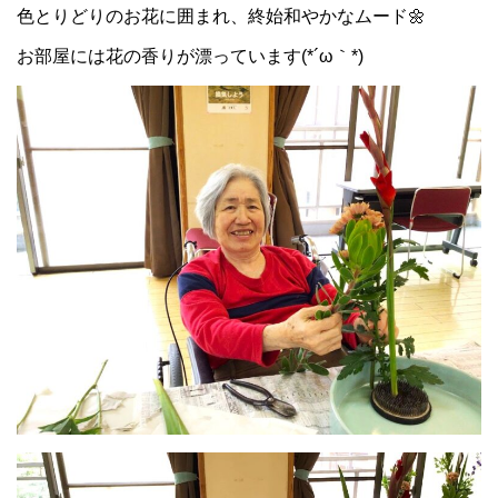
色とりどりのお花に囲まれ、終始和やかなムード🌼
お部屋には花の香りが漂っています(*´ω｀*)